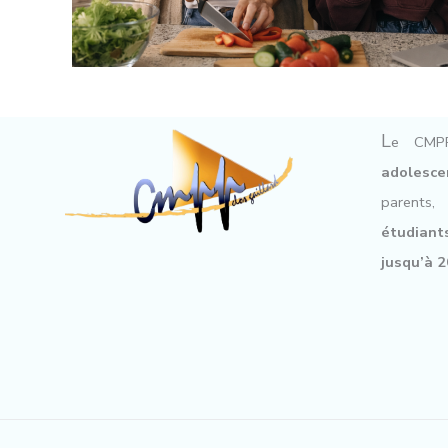
L
e CMP
adolesce
parent
étudian
jusqu’à 2