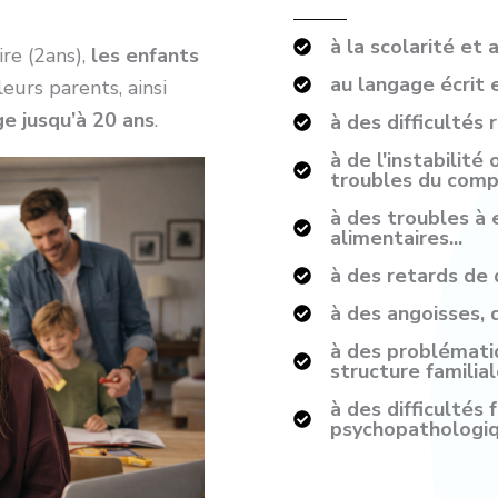
à la scolarité et
ire (2ans),
les enfants
au langage écrit e
leurs parents, ainsi
e jusqu’à 20 ans
.
à des difficultés
à de l'instabilité
troubles du com
à des troubles à
alimentaires...
à des retards d
à des angoisses, 
à des problématiq
structure familia
à des difficultés
psychopathologi