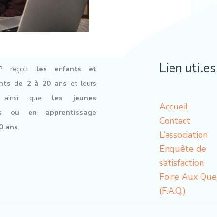
Lien utiles
P reçoit
les enfants et
nts de 2 à 20 ans
et leurs
s, ainsi que
les jeunes
Accueil
ts ou en apprentissage
Contact
0 ans
.
L’association
Enquête de
satisfaction
Foire Aux Que
(F.A.Q.)